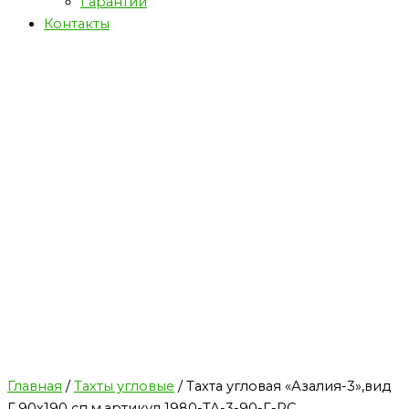
Гарантии
Контакты
Главная
/
Тахты угловые
/ Тахта угловая «Азалия-3»,вид
Г,90х190 сп.м,артикул 1980-ТА-3-90-Г-РС