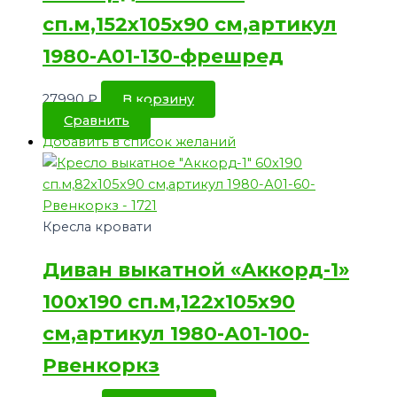
сп.м,152х105х90 см,артикул
1980-А01-130-фрешред
27990
₽
В корзину
Сравнить
Добавить в список желаний
Кресла кровати
Диван выкатной «Аккорд-1»
100х190 сп.м,122х105х90
см,артикул 1980-А01-100-
Рвенкоркз