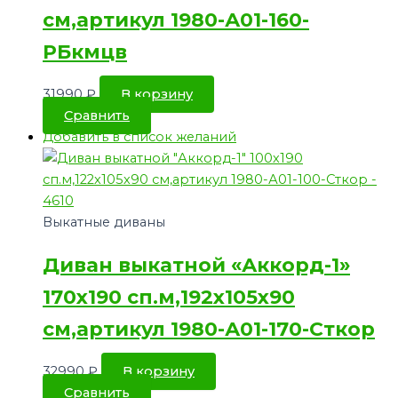
см,артикул 1980-А01-160-
РБкмцв
31990
₽
В корзину
Сравнить
Добавить в список желаний
Выкатные диваны
Диван выкатной «Аккорд-1»
170х190 сп.м,192х105х90
см,артикул 1980-А01-170-Сткор
32990
₽
В корзину
Сравнить