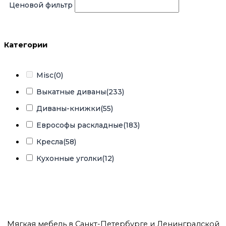
Ценовой фильтр
Категории
Misc
(0)
Выкатные диваны
(233)
Диваны-книжки
(55)
Еврософы раскладные
(183)
Кресла
(58)
Кухонные уголки
(12)
Кушетки
(8)
Тахты кровати
(156)
Тахты угловые
(200)
Мягкая мебель в Санкт-Петербурге и Ленинградской
Угловые диваны
(81)