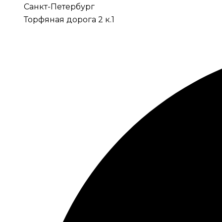
Санкт-Петербург
Торфяная дорога 2 к.1