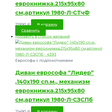
еврокнижка.215х95х80
см,артикул 1980-Л-СТчФ
21990
₽
В корзину
Сравнить
Добавить в список желаний
Еврософы с подлокотниками
Диван еврософа “Лидер”
,140х190 сп.м., механизм
еврокнижка.215х95х80
см,артикул 1980-Л-СЗСПб
21490
₽
В корзину