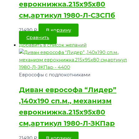
еврокнижка.215х95х80
см,артикул 1980-Л-СЗСПб
21490
₽
В корзину
Сравнить
Добавить в список желаний
Еврософы с подлокотниками
Диван еврософа “Лидер”
,140х190 сп.м., механизм
еврокнижка.215х95х80
см,артикул 1980-Л-ЗКПар
21490
₽
В корзину