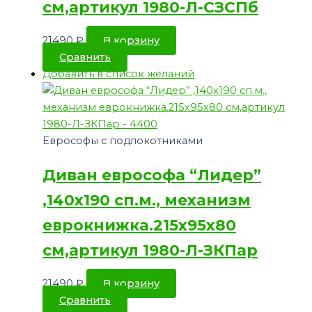
см,артикул 1980-Л-СЗСПб
21490
₽
В корзину
Сравнить
Добавить в список желаний
Еврософы с подлокотниками
Диван еврософа “Лидер”
,140х190 сп.м., механизм
еврокнижка.215х95х80
см,артикул 1980-Л-ЗКПар
21490
₽
В корзину
Сравнить