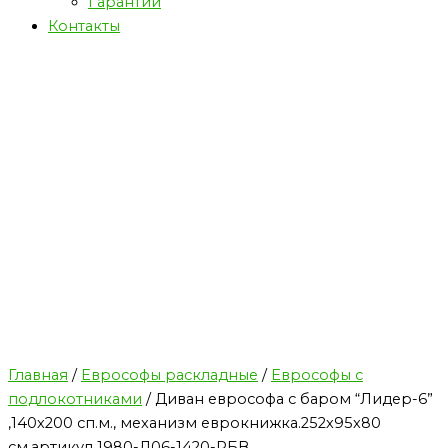
Гарантии
Контакты
Главная
/
Еврософы раскладные
/
Еврософы с
подлокотниками
/ Диван еврософа с баром “Лидер-6”
,140х200 сп.м., механизм еврокнижка.252х95х80
см,артикул 1980-Л06-1420-РБВ