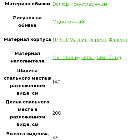
Материал обивки
Велюр искусственный
Рисунок на
Однотонный
обивке
Материал корпуса
ЛДСП
,
Массив дерева
,
Фанера
Материал
Пенополиуретан
,
Спанбонд
наполнителя
Ширина
спального места в
140
разложенном
виде, см
Длина спального
места в
200
разложенном
виде, см
Высота сиденья,
45