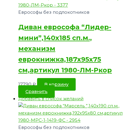
Еврософы без подлокотников
Диван еврософа “Лидер-
мини”,140х185 сп.м.,
механизм
еврокнижка,187х95х75
см,артикул 1980-ЛМ-Ркор
17790
₽
В корзину
Сравнить
Добавить в список желаний
Еврософы без подлокотников