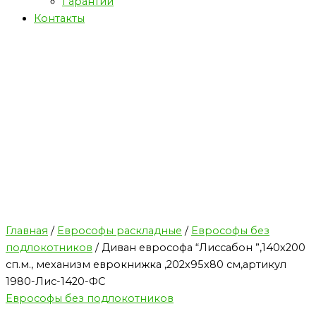
Гарантии
Контакты
Главная
/
Еврософы раскладные
/
Еврософы без
подлокотников
/ Диван еврософа “Лиссабон ”,140х200
сп.м., механизм еврокнижка ,202х95х80 см,артикул
1980-Лис-1420-ФС
Еврософы без подлокотников