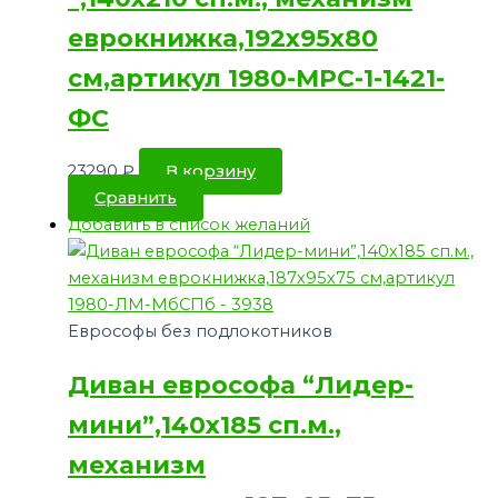
еврокнижка,192х95х80
см,артикул 1980-МРС-1-1421-
ФС
23290
₽
В корзину
Сравнить
Добавить в список желаний
Еврософы без подлокотников
Диван еврософа “Лидер-
мини”,140х185 сп.м.,
механизм