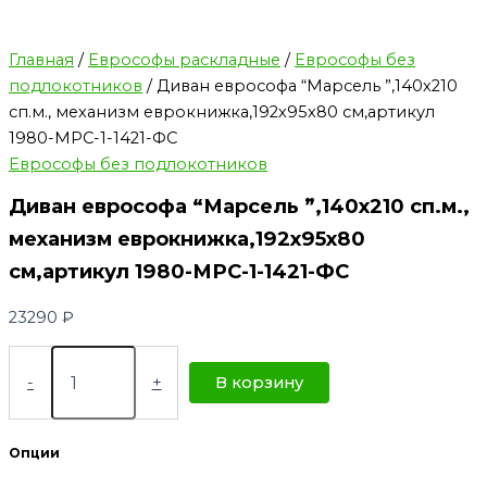
Главная
/
Еврософы раскладные
/
Еврософы без
подлокотников
/ Диван еврософа “Марсель ”,140х210
сп.м., механизм еврокнижка,192х95х80 см,артикул
1980-МРС-1-1421-ФС
Еврософы без подлокотников
Диван еврософа “Марсель ”,140х210 сп.м.,
механизм еврокнижка,192х95х80
см,артикул 1980-МРС-1-1421-ФС
23290
₽
-
+
В корзину
Опции