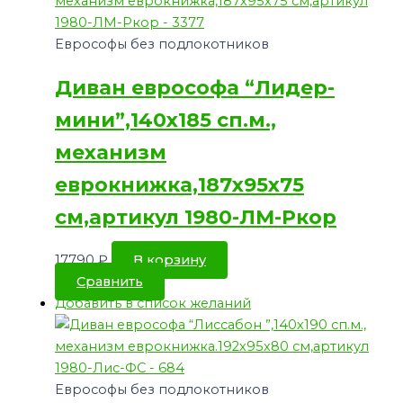
Еврософы без подлокотников
Диван еврософа “Лидер-
мини”,140х185 сп.м.,
механизм
еврокнижка,187х95х75
см,артикул 1980-ЛМ-Ркор
17790
₽
В корзину
Сравнить
Добавить в список желаний
Еврософы без подлокотников