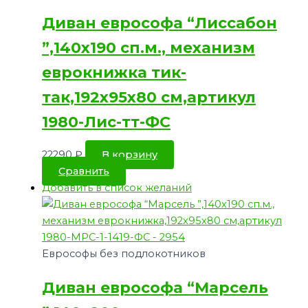
Диван еврософа “Лиссабон
”,140х190 сп.м., механизм
еврокнижка тик-
так,192х95х80 см,артикул
1980-Лис-тт-ФС
22290
₽
В корзину
Сравнить
Добавить в список желаний
Еврософы без подлокотников
Диван еврософа “Марсель