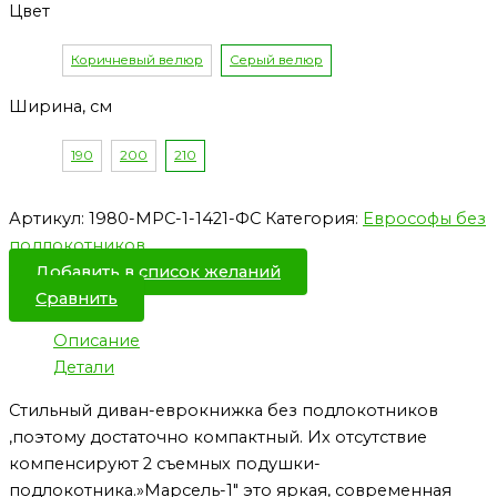
Цвет
Коричневый велюр
Серый велюр
Ширина, см
190
200
210
Артикул:
1980-МРС-1-1421-ФС
Категория:
Еврософы без
подлокотников
Добавить в список желаний
Сравнить
Описание
Детали
Стильный диван-еврокнижка без подлокотников
,поэтому достаточно компактный. Их отсутствие
компенсируют 2 съемных подушки-
подлокотника.»Марсель-1″ это яркая, современная