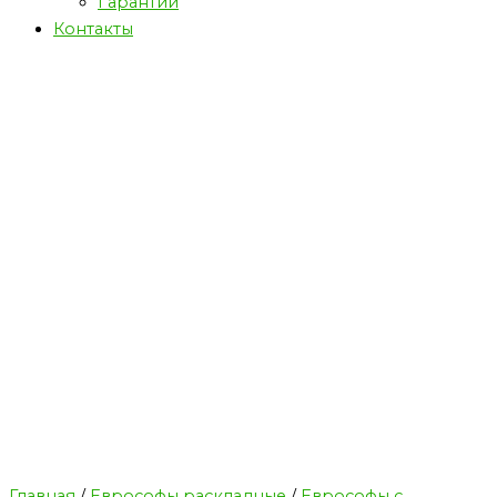
Гарантии
Контакты
Главная
/
Еврософы раскладные
/
Еврософы с