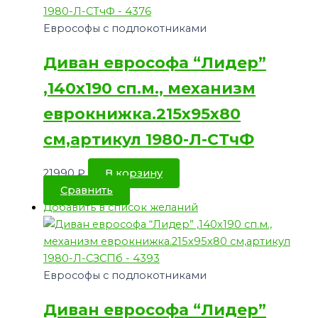
Еврософы с подлокотниками
Диван еврософа “Лидер”
,140х190 сп.м., механизм
еврокнижка.215х95х80
см,артикул 1980-Л-СТчФ
21990
₽
В корзину
Сравнить
Добавить в список желаний
Еврософы с подлокотниками
Диван еврософа “Лидер”