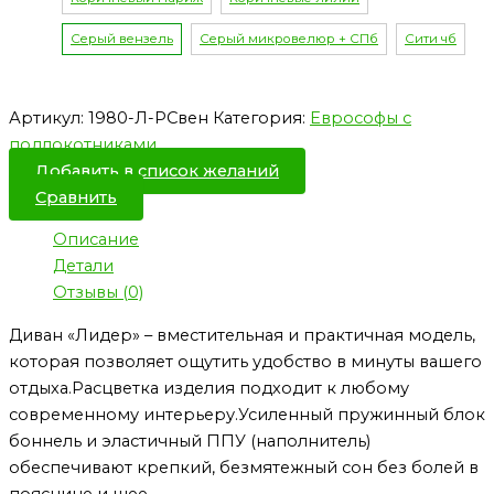
Серый вензель
Серый микровелюр + СПб
Сити чб
Артикул:
1980-Л-РСвен
Категория:
Еврософы с
подлокотниками
Добавить в список желаний
Сравнить
Описание
Детали
Отзывы (0)
Диван «Лидер» – вместительная и практичная модель,
которая позволяет ощутить удобство в минуты вашего
отдыха.Расцветка изделия подходит к любому
современному интерьеру.Усиленный пружинный блок
боннель и эластичный ППУ (наполнитель)
обеспечивают крепкий, безмятежный сон без болей в
пояснице и шее.