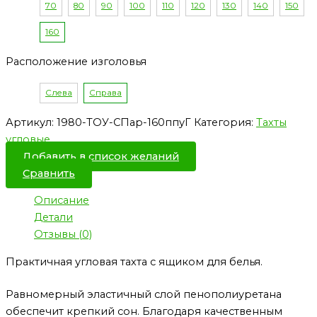
70
80
90
100
110
120
130
140
150
160
Расположение изголовья
Слева
Справа
Артикул:
1980-ТОУ-СПар-160ппуГ
Категория:
Тахты
угловые
Добавить в список желаний
Сравнить
Описание
Детали
Отзывы (0)
Практичная угловая тахта с ящиком для белья.
Равномерный эластичный слой пенополиуретана
обеспечит крепкий сон. Благодаря качественным