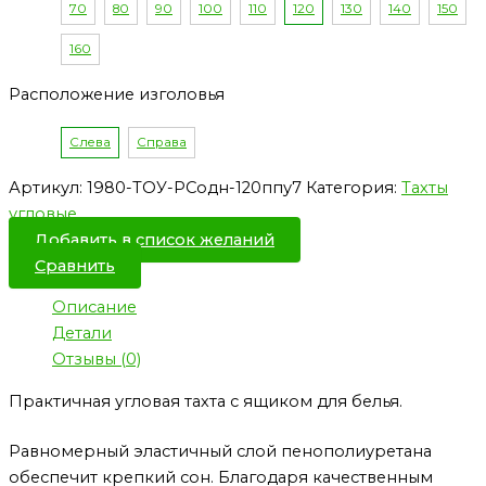
70
80
90
100
110
120
130
140
150
160
Расположение изголовья
Слева
Справа
Артикул:
1980-ТОУ-РСодн-120ппу7
Категория:
Тахты
угловые
Добавить в список желаний
Сравнить
Описание
Детали
Отзывы (0)
Практичная угловая тахта с ящиком для белья.
Равномерный эластичный слой пенополиуретана
обеспечит крепкий сон. Благодаря качественным