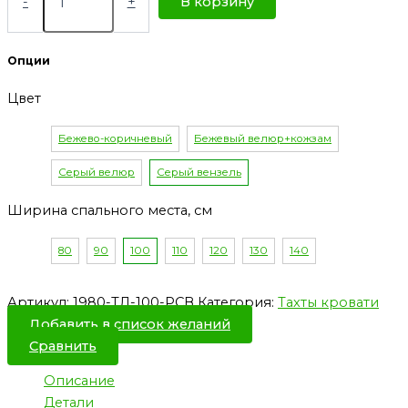
-
+
В корзину
Опции
Цвет
Бежево-коричневый
Бежевый велюр+кожзам
Серый велюр
Серый вензель
Ширина спального места, см
80
90
100
110
120
130
140
Артикул:
1980-ТД-100-РСВ
Категория:
Тахты кровати
Добавить в список желаний
Сравнить
Описание
Детали