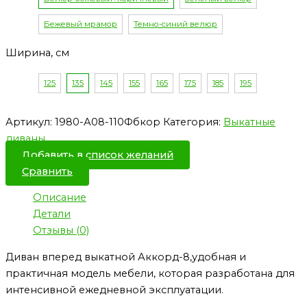
Бежевый мрамор
Темно-синий велюр
Ширина, см
125
135
145
155
165
175
185
195
Артикул:
1980-А08-110Фбкор
Категория:
Выкатные
диваны
Добавить в список желаний
Сравнить
Описание
Детали
Отзывы (0)
Диван вперед выкатной Аккорд-8,удобная и
практичная модель мебели, которая разработана для
интенсивной ежедневной эксплуатации.