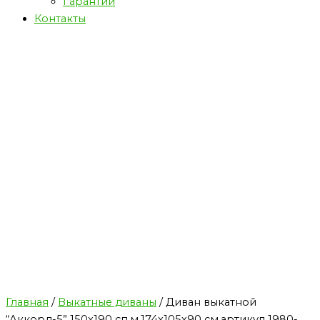
Гарантии
Контакты
Главная
/
Выкатные диваны
/ Диван выкатной
“Аккорд-5” 150х190 сп.м,174х105х90 см,артикул 1980-