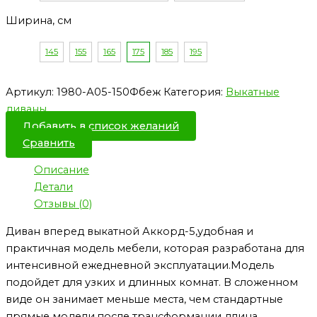
Ширина, см
145
155
165
175
185
195
Артикул:
1980-А05-150Фбеж
Категория:
Выкатные
диваны
Добавить в список желаний
Сравнить
Описание
Детали
Отзывы (0)
Диван вперед выкатной Аккорд-5,удобная и
практичная модель мебели, которая разработана для
интенсивной ежедневной эксплуатации.Модель
подойдет для узких и длинных комнат. В сложенном
виде он занимает меньше места, чем стандартные
прямые модели,после трансформации длина