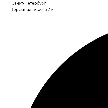
Санкт-Петербург
Торфяная дорога 2 к.1