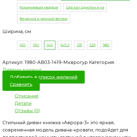
Коричневый квадрат
Сер рог однотон и кз
Венеция и черный велюр
Ширина, см
120
130
140
140.2
215
225
380
Артикул:
1980-АВ03-1419-Мкврогур
Категория:
Диваны-книжки
Добавить в список желаний
Сравнить
Описание
Детали
Отзывы (0)
Стильный диван-книжка «Аврора-3» это яркая,
современная модель дивана-кровати, подойдет для