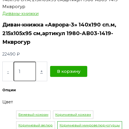
Мкврогур
Диваны-книжки
Диван-книжка «Аврора-3» 140х190 сп.м,
215х105х95 см,артикул 1980-АВ03-1419-
Мкврогур
22490
₽
-
+
В корзину
Опции
Цвет
Бежевый кожзам
Коричневый кожзам
Коричневый велюр
Коричневый микровелюр+огурцы