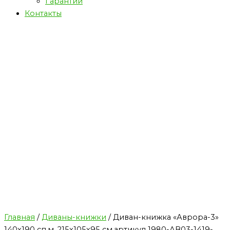
Гарантии
Контакты
Главная
/
Диваны-книжки
/ Диван-книжка «Аврора-3»
140х190 сп.м, 215х105х95 см,артикул 1980-АВ03-1419-