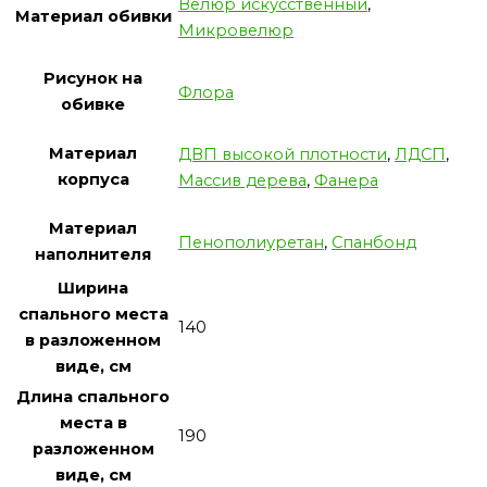
Велюр искусственный
,
Материал обивки
Микровелюр
Рисунок на
Флора
обивке
Материал
ДВП высокой плотности
,
ЛДСП
,
корпуса
Массив дерева
,
Фанера
Материал
Пенополиуретан
,
Спанбонд
наполнителя
Ширина
спального места
140
в разложенном
виде, см
Длина спального
места в
190
разложенном
виде, см