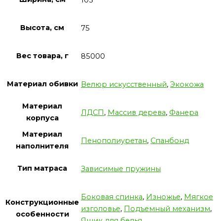
Высота, см
75
Вес товара, г
85000
Материал обивки
Велюр искусственный
,
Экокожа
Материал
ЛДСП
,
Массив дерева
,
Фанера
корпуса
Материал
Пенополиуретан
,
Спанбонд
наполнителя
Тип матраса
Зависимые пружины
Боковая спинка
,
Изножье
,
Мягкое
Конструкционные
изголовье
,
Подъемный механизм
,
особенности
Ящик для белья