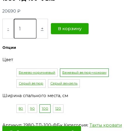
20690
₽
-
+
В корзину
Опции
Цвет
Бежево-коричневый
Бежевый велюр+кожзам
Серый велюр
Серый вензель
Ширина спального места, см
80
90
100
120
Артикул:
1980-ТД-100-ФБк
Категория:
Тахты кровати