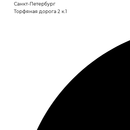
Санкт-Петербург
Торфяная дорога 2 к.1